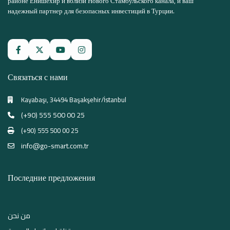
районе Енишехир и вблизи Нового Стамбульского канала, и ваш
надежный партнер для безопасных инвестиций в Турции.
Связаться с нами
Kayabaşı, 34494 Başakşehir/İstanbul
(+90) 555 500 00 25
(+90) 555 500 00 25
info@go-smart.com.tr
Последние предложения
من نحن