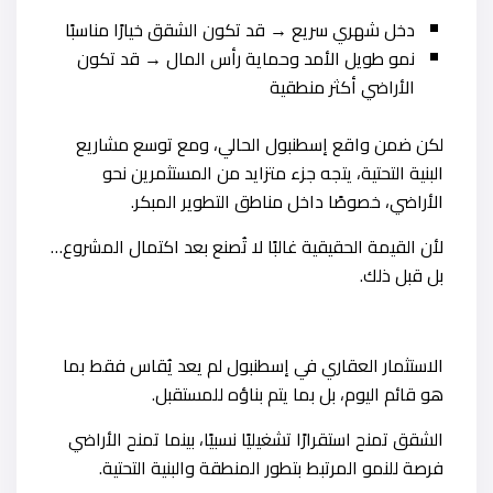
دخل شهري سريع → قد تكون الشقق خيارًا مناسبًا
نمو طويل الأمد وحماية رأس المال → قد تكون
الأراضي أكثر منطقية
لكن ضمن واقع إسطنبول الحالي، ومع توسع مشاريع
البنية التحتية، يتجه جزء متزايد من المستثمرين نحو
الأراضي، خصوصًا داخل مناطق التطوير المبكر.
لأن القيمة الحقيقية غالبًا لا تُصنع بعد اكتمال المشروع…
بل قبل ذلك.
الاستثمار العقاري في إسطنبول لم يعد يُقاس فقط بما
هو قائم اليوم، بل بما يتم بناؤه للمستقبل.
الشقق تمنح استقرارًا تشغيليًا نسبيًا، بينما تمنح الأراضي
فرصة للنمو المرتبط بتطور المنطقة والبنية التحتية.