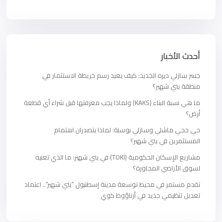
أحدث الأخبار
جسر سازلي ديره الجديد: كيف يعيد رسم خريطة الاستثمار في
منطقة يني شهير؟
ما هي نسبة البناء (KAKS) ولماذا يجب معرفتها قبل شراء أي قطعة
أرض؟
حي حجي ماشلي وسازلي بوسنة: لماذا يتصدران اهتمام
المستثمرين في يني شهير؟
مشاريع الإسكان الحكومية (TOKİ) في يني شهير: ما الذي تعنيه
لسوق الأراضي المجاورة؟
تقدم مستمر في محيط توسعة مدينة إسطنبول “يني شهير”.. اعتماد
تعديل تنظيمي جديد في أرناؤوط كوي