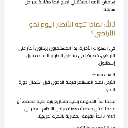
هامش النمو المستقبلي أصبح أبطأ مقارنة بمراحل
سابقة.
ثالثًا: لماذا تتجه الأنظار اليوم نحو
الأراضي؟
في السنوات الأخيرة، بدأ المستثمرون يركزون أكثر على
الأراضي، خصوصًا في مناطق التطوير الجديدة حول
إسطنبول.
السبب بسيط:
الأرض تمنح المستثمر فرصة الدخول قبل اكتمال دورة
النمو.
عندما تبدأ الحكومة بتنفيذ مشاريع بنية تحتية ضخمة، أو
عندما تدخل منطقة معينة مراحل التنظيم العمراني
(İmar)، تبدأ القيمة العقارية بالتحرك تدريجيًا.
وهنا تظهر ميزة الأرض: