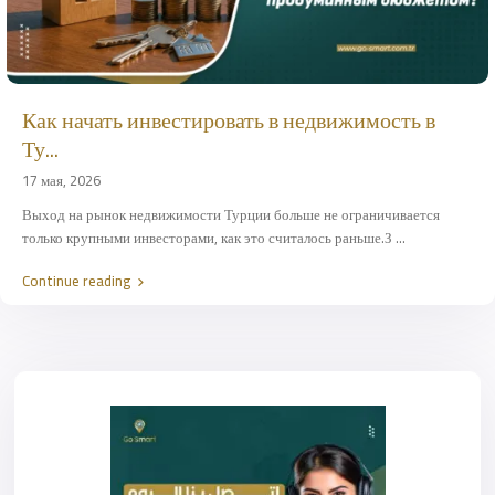
Как начать инвестировать в недвижимость в
Ту...
17 мая, 2026
Выход на рынок недвижимости Турции больше не ограничивается
только крупными инвесторами, как это считалось раньше.З
...
Continue reading