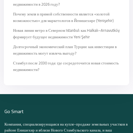
недвижимости в 2026 году?
Почему земля в прямой собственности является «золотой
возможностью» для маркетологов в Йенишехире (Yenişehir)
Новая линия метро в Северном Istanbul: как Halkalı–Arnavutköy
формирует будущее недвижимости Yeni Şehir
Долгосрочный экономический план Турции: как инвестиции в
недвижимость могут извлечь выгоду?
Стамбул после 2030 года: где сосредоточится новая стоимость
недвижимости?
Go Smart
Компания, специализирующаяся на купле-продаже земельных участков в
районе Енишехир и вблизи Нового Стамбульского канала, и ваш