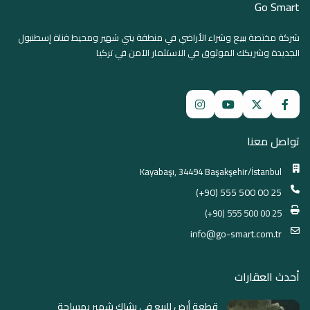
Go Smart
شركة مختصة ببيع وشراء الأراضي في منطقة يني شهير ومحيط قناة إسطنبول
الجديدة وشريكك الموثوق في الاستثمار الآمن في تركيا
تواصل معنا
Kayabaşı, 34494 Başakşehir/İstanbul
(+90) 555 500 00 25
(+90) 555 500 00 25
info@go-smart.com.tr
أحدث العقارات
قطعة أرض للبيع في بشاك شهير بمساحة