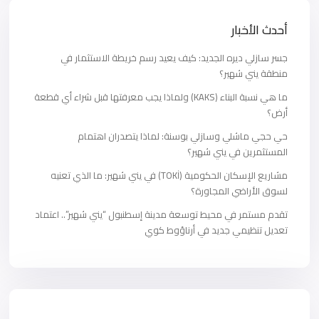
أحدث الأخبار
جسر سازلي ديره الجديد: كيف يعيد رسم خريطة الاستثمار في
منطقة يني شهير؟
ما هي نسبة البناء (KAKS) ولماذا يجب معرفتها قبل شراء أي قطعة
أرض؟
حي حجي ماشلي وسازلي بوسنة: لماذا يتصدران اهتمام
المستثمرين في يني شهير؟
مشاريع الإسكان الحكومية (TOKİ) في يني شهير: ما الذي تعنيه
لسوق الأراضي المجاورة؟
تقدم مستمر في محيط توسعة مدينة إسطنبول “يني شهير”.. اعتماد
تعديل تنظيمي جديد في أرناؤوط كوي