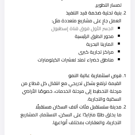
لمسار التطوير.
بنية تحتية ضخمة قيد التنفيذ
العمل جارٍ على مشاريع متعددة مثل:
الجسر الأول فوق قناة إسطنبول
محور الطرق الرئيسية
المارينا البحرية
مراكز تجارية كبرى
مناطق خضراء تمتد لعشرات الكيلومترات
فرص استثمارية عالية النمو
القيمة ترتفع بشكل تدريجي مع انتقال كل قطاع من
مرحلة التخطيط إلى مرحلة الخدمات، خصوصًا الأراضي
السكنية والتجارية.
مدينة ستستقبل مئات آلاف السكان مستقبلًا
ما يخلق طلبًا متزايدًا على السكن، الاستثمار، المشاريع
التجارية، والعقارات بمختلف أنواعها.