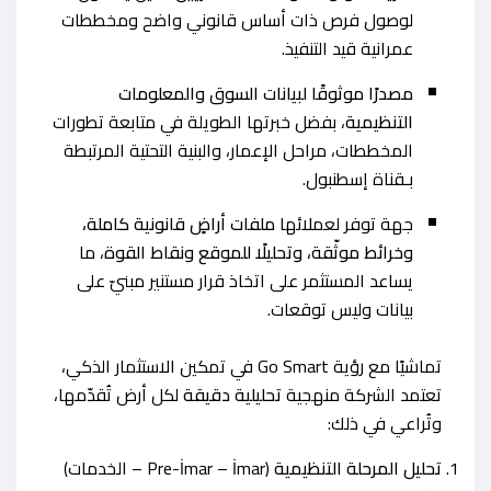
لوصول فرص ذات أساس قانوني واضح ومخططات
عمرانية قيد التنفيذ.
مصدرًا موثوقًا لبيانات السوق والمعلومات
التنظيمية
، بفضل خبرتها الطويلة في متابعة تطورات
المخططات، مراحل الإعمار، والبنية التحتية المرتبطة
بـقناة إسطنبول.
جهة توفر لعملائها
ملفات أراضٍ قانونية كاملة،
وخرائط موثّقة، وتحليلًا للموقع ونقاط القوة
، ما
يساعد المستثمر على اتخاذ قرار مستنير مبنيّ على
بيانات وليس توقعات.
تماشيًا مع رؤية Go Smart في تمكين الاستثمار الذكي،
تعتمد الشركة منهجية
تحليلية دقيقة
لكل أرض تُقدّمها،
وتُراعي في ذلك:
تحليل المرحلة التنظيمية
(Pre-İmar – İmar – الخدمات)