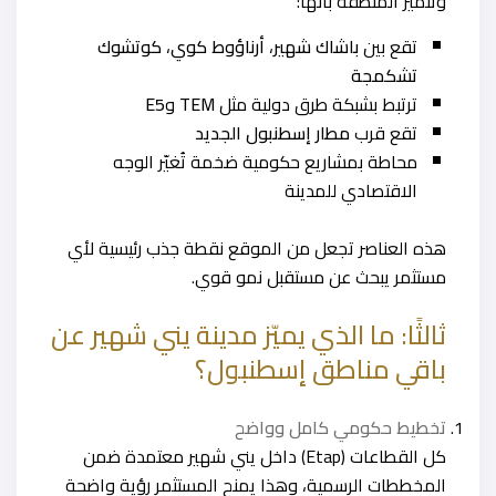
وتتميز المنطقة بأنها:
تقع بين
باشاك شهير
،
أرناؤوط كوي
،
كوتشوك
تشكمجة
ترتبط بشبكة طرق دولية مثل
TEM
و
E5
تقع قرب
مطار إسطنبول الجديد
محاطة بمشاريع حكومية ضخمة تُغيّر الوجه
الاقتصادي للمدينة
هذه العناصر تجعل من الموقع نقطة جذب رئيسية لأي
مستثمر يبحث عن مستقبل نمو قوي.
ثالثًا: ما الذي يميّز مدينة يني شهير عن
باقي مناطق إسطنبول؟
تخطيط حكومي كامل وواضح
كل القطاعات (Etap) داخل يني شهير معتمدة ضمن
المخططات الرسمية، وهذا يمنح المستثمر رؤية واضحة