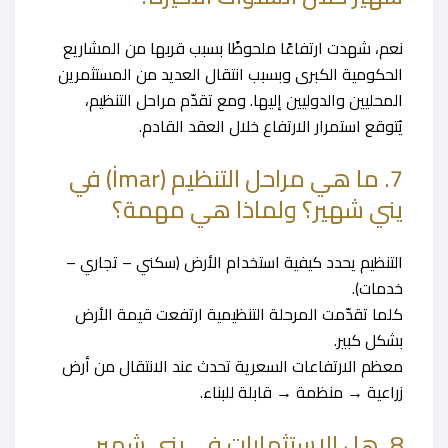
نعم، شهدت ارتفاعًا ملحوظًا بسبب قربها من المشاريع
الحكومية الكبرى وبسبب انتقال العديد من المستثمرين
المحليين والدوليين إليها. ومع تقدّم مراحل التنظيم،
يُتوقع استمرار الارتفاع خلال العقد القادم.
7. ما هي مراحل التنظيم (İmar) في
يني شهير؟ ولماذا هي مهمة؟
التنظيم يحدد كيفية استخدام الأرض (سكني – تجاري –
خدمات).
كلما تقدّمت المرحلة التنظيمية ارتفعت قيمة الأرض
بشكل كبير.
معظم الارتفاعات السعرية تحدث عند الانتقال من أرض
زراعية → منظمة → قابلة للبناء.
8. هل الاستثمارات في يني شهير