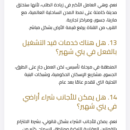
نعم، وهي العامل الأكبر في زيادة الطلب، لأنها ستخلق
مدينة كاملة على نمط المدن الساحلية العالمية، مع
مارينا، جسور، ومراكز تجارية.
القرب من القناة يرفع قيمة الأرض بشكل مباشر.
13. هل هناك خدمات قيد التشغيل
بالفعل في يني شهير؟
المنطقة في مرحلة تأسيس، لكن العمل جارٍ على الطرق،
الجسور، مشاريع الإسكان الحكومية، وشبكات البنية
التحتية التي تتقدم عامًا بعد عام.
14. هل يمكن للأجانب شراء أراضي
في يني شهير؟
نعم، يمكن للأجانب الشراء بشكل قانوني، بشرط الالتزام
بالقوانين العقارية التركية ومناطق السماح. كثير من