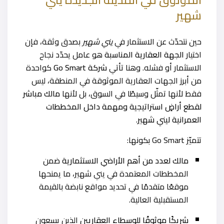
شهير
حين نتحدّث عن الاستثمار في
يني شهير
بصدق وثقة، فإن
اختيار
الجهة العقارية المناسبة
هو عامل يحدّد نجاح
الاستثمار أو فشله. وهنا تأتي
شركة Go Smart
كواحدة
من أبرز الجهات العقارية الموثوقة في المنطقة، ليس
فقط لأنها تمثّل وسيطًا في السوق، بل لأنها
مالك مباشر
لقطع أراضٍ استراتيجية ومهمة داخل المخططات
العمرانية ليني شهير
.
تتميّز Go Smart بكونها:
مالك لعدد من أهم الأراضي الاستثمارية
ضمن
المخططات المعتمدة في يني شهير، ما يمنحها
موقعًا متقدمًا في تحديد مواقع نابضة بالقيمة
المستقبلية العالية.
شريكًا موثوقًا للوسطاء العقاريين
الذين يسعون