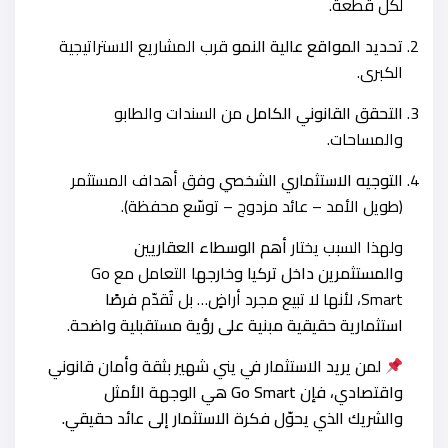
لكل قطعة.
تحديد المواقع عالية النمو
قرب المشاريع الاستراتيجية
الكبرى.
التحقق القانوني الكامل
من السندات والطابو
والمساحات.
التوجيه الاستثماري الشخصي
وفق أهداف المستثمر
(طويل الأمد – عائد مزدوج – توسّع محفظة).
ولهذا السبب يختار
أهم الوسطاء العقاريين
والمستثمرين داخل تركيا وخارجها
التعامل مع Go
Smart، لأنها لا تبيع مجرد أراضٍ… بل تُقدّم
فرصًا
استثمارية حقيقية مبنية على رؤية مستقبلية واضحة
.
لمن يريد الاستثمار في يني شهير بثقة وأمان قانوني
واقتصادي، فإن Go Smart هي الوجهة الأمثل
والشريك الذي يحوّل فكرة الاستثمار إلى عائد حقيقي.