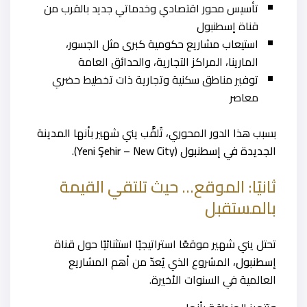
تأسيس محور اقتصادي وخدماتي جديد بالقرب من
قناة إسطنبول
استيعاب مشاريع حكومية كبرى مثل الجسور،
المارينا، المراكز التجارية، والحدائق العامة
توفير مناطق سكنية وتجارية ذات تخطيط حضري
معاصر
بسبب هذا الدور المحوري، تُلقَّب يني شهير بأنها
المدينة
الجديدة في إسطنبول (Yeni Şehir – New City)
.
ثانيًا: الموقع… حيث تلتقي القيمة
بالمستقبل
تحتل يني شهير موقعًا استراتيجيًا استثنائيًا حول
قناة
إسطنبول
، المشروع الذي يُعدّ من أهم المشاريع
العالمية في السنوات الأخيرة.