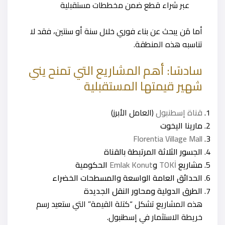
عبر شراء قطع ضمن مخططات مستقبلية
أما مَن يبحث عن بناء فوري خلال سنة أو سنتين، فقد لا
تناسبه هذه المنطقة.
سادسًا: أهم المشاريع التي تمنح يني
شهير قيمتها المستقبلية
قناة إسطنبول
(العامل الأبرز)
مارينا اليخوت
Florentia Village Mall
الجسور الثلاثة المرتبطة بالقناة
مشاريع
TOKİ
و
Emlak Konut
الحكومية
الحدائق العامة الواسعة والمسطحات الخضراء
الطرق الدولية ومحاور النقل الجديدة
هذه المشاريع تشكل “كتلة القيمة” التي ستعيد رسم
خريطة الاستثمار في إسطنبول.