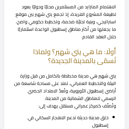
الاهتمام المتزايد من المستثمرين محليًا ودوليًا يعود
لطبيعة المشروع الفريدة، إذ تجمع يني شهير بين موقع
استراتيجي، وبنية تحتيّة ضخمة، وتخطيط حكومي واضح،
ما يجعلها من أكثر مناطق إسطنبول الواعدة استثماريًا
خلال العقد القادم.
أولًا: ما هي يني شهير؟ ولماذا
تُسمّى بالمدينة الجديدة؟
يني شهير
هي مدينة مخططة بالكامل من قبل وزارة
البيئة والتخطيط العمراني، تمتد على مساحة شاسعة من
أراضي إسطنبول الأوروبية، وتُعدّ الامتداد الحضري
الرسمي للمناطق الشمالية من المدينة.
وتُصنّف كمركز عمراني مستقل يهدف إلى:
خلق مدينة حديثة تدعم الانفجار السكاني في
إسطنبول