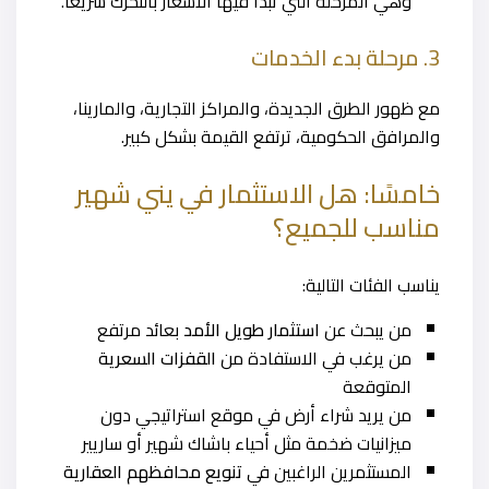
وهي المرحلة التي تبدأ فيها الأسعار بالتحرك سريعًا.
3. مرحلة بدء الخدمات
مع ظهور الطرق الجديدة، والمراكز التجارية، والمارينا،
والمرافق الحكومية، ترتفع القيمة بشكل كبير.
خامسًا: هل الاستثمار في يني شهير
مناسب للجميع؟
يناسب الفئات التالية:
من يبحث عن
استثمار طويل الأمد
بعائد مرتفع
من يرغب في الاستفادة من
القفزات السعرية
المتوقعة
من يريد شراء أرض في موقع استراتيجي دون
ميزانيات ضخمة مثل أحياء باشاك شهير أو ساريير
المستثمرين الراغبين في
تنويع محافظهم العقارية