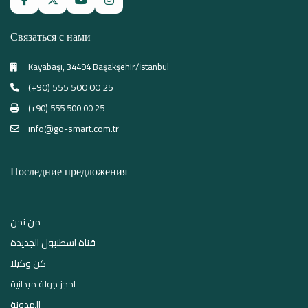
Связаться с нами
Kayabaşı, 34494 Başakşehir/İstanbul
(+90) 555 500 00 25
(+90) 555 500 00 25
info@go-smart.com.tr
Последние предложения
من نحن
قناة اسطنبول الجديدة
كن وكيلا
احجز جولة ميدانية
المدونة