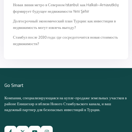
Новая линия метро в Северном Istanbul: как Halkalı–Arnavutköy
формирует будущее недвижимости Yeni Şehir
Долгосрочный экономический план Турции: как инвестиции в
недвижимость могут извлечь выгоду?
Стамбул после 2030 года: где сосредоточится новая стоимость
недвижимости?
Go Smart
Компания, специализирующаяся на купле-продаже земельных участков в
районе Енишехир и вблизи Нового Стамбульского канала, и ваш
надежный партнер для безопасных инвестиций в Турции.