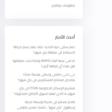
معلومات وتقارير
أحدث الأخبار
جسر سازلي ديره الجديد: كيف يعيد رسم خريطة
الاستثمار في منطقة يني شهير؟
ما هي نسبة البناء (KAKS) ولماذا يجب معرفتها
قبل شراء أي قطعة أرض؟
حي حجي ماشلي وسازلي بوسنة: لماذا
يتصدران اهتمام المستثمرين في يني شهير؟
مشاريع الإسكان الحكومية (TOKİ) في يني
شهير: ما الذي تعنيه لسوق الأراضي المجاورة؟
تقدم مستمر في محيط توسعة مدينة
إسطنبول “يني شهير”.. اعتماد تعديل تنظيمي