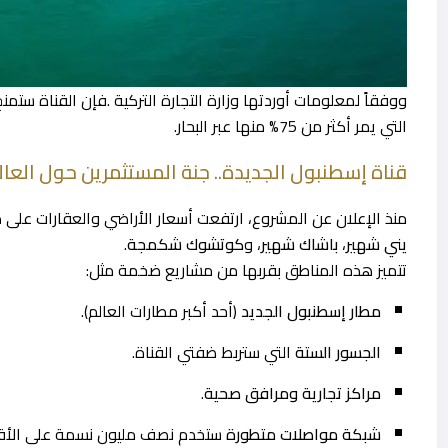
ووفقاً لمعلومات أوردتها وزارة التجارة التركية .فإن القناة ستمن
التي يمر أكثر من 75% منها عبر البحار.
قناة إسطنبول الجديدة.. جنة المستثمرين حول العال
منذ الإعلان عن المشروع، ارتفعت أسعار الأراضي والعقارات عل
يني شهير
،
باشاك شهير
، و
كوتشوك شكمجة
.
تتميز هذه المناطق بقربها من مشاريع ضخمة مثل:
مطار إسطنبول الجديد
(أحد أكبر مطارات العالم).
الجسور الستة
التي ستربط ضفتي القناة.
مراكز تجارية ومرافق صحية
.
شبكة مواصلات متطورة
ستخدم نصف مليون نسمة على الأق