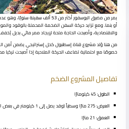
يمر من مضيق البوسفور أكثر من
53 ألف سفينة سنويًا
، وهو عدد
أو بنما. ومع تزايد حركة السفن الضخمة المحملة بالوقود والمواد ا
والاقتصادية، وأصبحت الحاجة ملحة لإيجاد ممر مائي بديل يُخفف
من هنا وُلد مشروع قناة إسطنبول كحل إستراتيجي يضمن أمن المل
خصوصًا مع احتمالية تضاعف الحركة الملاحية إذا أصبحت تركيا م
تفاصيل المشروع الضخم
الطول:
45 كيلومترًا
العرض:
275 مترًا وسطياً (وقد يصل إلى 1 كيلومتر في بعض النقاط)
العمق:
21 مترًا