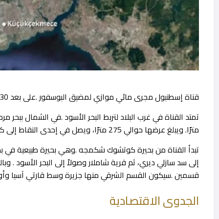
قناة إسطنبول مجرى مائي موازي لمضيق البوسفور .على بعد 30 كيلومترًا منه في اتجاه الغرب.
مترًا. ويبلغ عرضها حوالي 275 مترًا، ويصل في إحدى النقاط إلى كيلومتر واحد.
تبدأ القناة من بحيرة كوتشوك شكمجه .وهي بحيرة طبيعية في بحر
إلى سد سازلي ديري، ثم قرية شاملار وصولاً إلى البحر الأسود . وب
قسمين .سيكون القسم الشرقي منها جزيرة وسط قارتي آسيا وأورو
الجدوى الاقتصادية