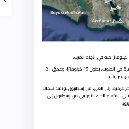
تمتد القناة في غرب البلاد لتربط البحر الأسود .في الشمال ببحر مرمرة في الجنوب، بطول 45 كيلومترًا، وعمق 21
 مرمرة، إلى الغرب من إسطنبول .وتمتد شمالًا
التالي سيقسم الجزء الأوروبي من إسطنبول إلى
با.