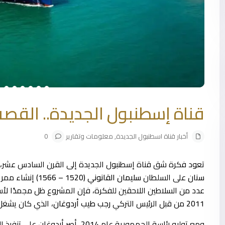
قناة إسطنبول الجديدة.. القصة
أخبار قناة اسطنبول الجديدة
,
معلومات وتقارير
0
تعود فكرة شق قناة إسطنبول الجديدة إلى القرن السادس عشر، ع
سنان
على السلطان
سليمان القانوني (1520 – 1566)
إنشاء ممر م
عدد من السلاطين اللاحقين للفكرة، فإن المشروع ظل مجمدًا لأسب
2011
من قبل الرئيس التركي
رجب طيب أردوغان
، الذي كان يشغل 
ومع توليه رئاسة الجمهورية عام
2014
، أصر أردوغان على تنفيذ 