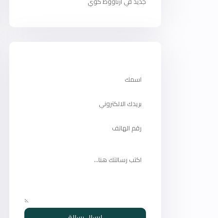
جديد في أرناؤوط كوي
ارسال رسالة