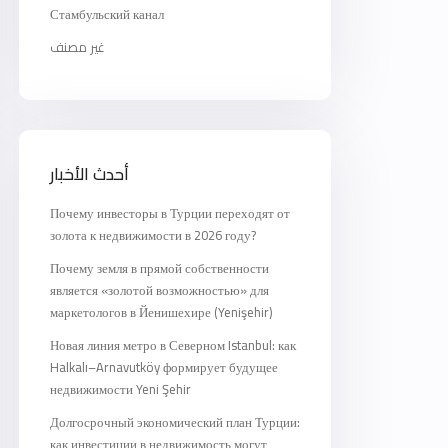
Стамбульский канал
غير مصنف
أحدث الأخبار
Почему инвесторы в Турции переходят от
золота к недвижимости в 2026 году?
Почему земля в прямой собственности
является «золотой возможностью» для
маркетологов в Йенишехире (Yenişehir)
Новая линия метро в Северном Istanbul: как
Halkalı–Arnavutköy формирует будущее
недвижимости Yeni Şehir
Долгосрочный экономический план Турции:
как инвестиции в недвижимость могут