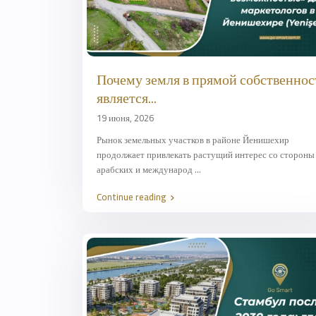
Почему земля в прямой собственнос
является...
19 июня, 2026
Рынок земельных участков в районе Йенишехир
продолжает привлекать растущий интерес со стороны
арабских и международ
...
Continue reading